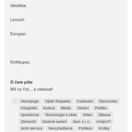
Idealista.
Lenoch.
Evropan.
Knihkupec.
O čem píše
Mít co říct... a nekecat!
Homepage
Výběr Respektu
Cestování
Ekonomika
Fotografie
Kultura
Média
Osobní
Politika
Společnost
Technologie a věda
Video
Zábava
Zahraničí
Osobně osobní
Spol. s r. o.
Umjéni?!
Archi-tek-tura
Nerozředitelné
Politikon
Knišky