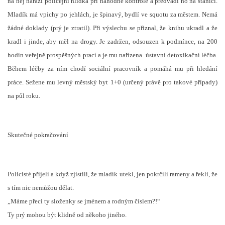
na něj narazí policejní hlídka při náhodné kontrole a předvádí ho na stanici.
Mladík má vpichy po jehlách, je špinavý, bydlí ve squotu za městem. Nemá
žádné doklady (prý je ztratil). Při výslechu se přiznal, že knihu ukradl a že
kradl i jinde, aby měl na drogy. Je zadržen, odsouzen k podmínce, na 200
hodin veřejně prospěšných prací a je mu nařízena
ústavní detoxikační léčba.
Během léčby za ním chodí sociální pracovník a pomáhá mu při hledání
práce. Sežene mu levný městský byt 1+0 (určený právě pro takové případy)
na půl roku.
Skutečné pokračování
Policisté přijeli a když zjistili, že mladík utekl, jen pokrčili rameny a řekli, že
s tím nic nemůžou dělat.
„Máme přeci ty složenky se jménem a rodným číslem?!“
Ty prý mohou být klidně od někoho jiného.