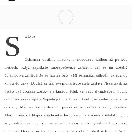
S
talo se
Ochranka dostihla mladíka s ukradenou knihou až po 200
metrech. Když zapískalo zabezpečovací zařízení, dal se na zběsilý
úprk. Sotva zahlédl, že se mu na paty věší ochranka, odhodil ukradenou
knihu do trávy. Doufal, že tím své pronásledovatele zastaví. Nezastavil. Za
tričko byl dotažen zpátky i s knihou. Kluk ve věku dvaadvaceti, trochu
odpudivého zevnějšku. Vypadá jako narkoman. Tvrdil, že u sebe nemá žádné
doklady. Měl jen hrst poštovních poukázek se jménem a rodným číslem.
Alespoň něco. Chlapík z ochranky ho odvedl na vrátnici a udělal chybu,
když odešel pro papíry a volat policii. Aby zadržený odvrátil pozornost
vrátného, který ho měl hlídat, zeptal se na vodu. Přiblížil se k němu (je to