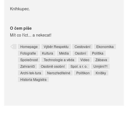
Knihkupec.
O čem píše
Mít co říct... a nekecat!
Homepage
Výběr Respektu
Cestování
Ekonomika
Fotografie
Kultura
Média
Osobní
Politika
Společnost
Technologie a věda
Video
Zábava
Zahraničí
Osobně osobní
Spol. s r. o.
Umjéni?!
Archi-tek-tura
Nerozředitelné
Politikon
Knišky
Historia Magistra