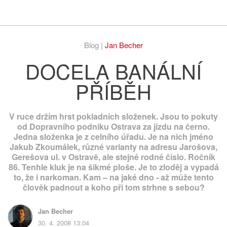
Respekt
Vy
Blog |
Jan Becher
DOCELA BANÁLNÍ
PŘÍBĚH
V ruce držím hrst pokladních složenek. Jsou to pokuty
od Dopravního podniku Ostrava za jízdu na černo.
Jedna složenka je z celního úřadu. Je na nich jméno
Jakub Zkoumálek, různé varianty na adresu Jarošova,
Gerešova ul. v Ostravě, ale stejné rodné číslo. Ročník
86. Tenhle kluk je na šikmé ploše. Je to zloděj a vypadá
to, že i narkoman. Kam – na jaké dno - až může tento
člověk padnout a koho při tom strhne s sebou?
Jan Becher
30. 4. 2008 13:04