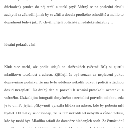
důchodce), prudce do něj strčil a utekl pryč. Vrátný se na poslední chvíli
zachytil za zábradlí, jinak by se zřítil z docela prudkého schodiště a mohlo to
dopadnout bůhví jak. Po chvíli přijeli policisté z nedaleké služebny…
Ideální pokračování
Kluk sice utekl, ale podle údajů na složenkách (včetně RČ) si zjistili
mladíkovu totožnost a adresu. Zjišťují, že byl souzen za neplacení pokut
dopravnímu podniku, že mu bylo uděleno několik pokut i policií a žádnou
dosud nezaplatil. Na druhý den si pozvali k sepsání protokolu ochranku a
vrátného. Ukázali jim fotografii dotyčného a nechali si potvrdit od obou, zda
je to on. Po jejich přikývnutí vyrazila hlídka na adresu, kde by poberta měl
bydlet. Od matky se dozvídají, že už tam několik let nebydlí a vůbec netuší,
kde by mohl být. Mladíka zařadí do databáze hledaných osob. Za čtrnáct dní