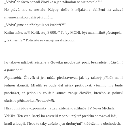
„Vždyť de facto napadl člověka a jen náhodou se nic nestalo?!“
No právě, nic se nestalo. Kdyby došlo k nějakému ublížení na zdraví
s nemocenskou delší pěti dnů…
„Vždyť jsme ho přichytili při krádeži?!“
Knihu máte, ne?! Kolik stojí? 600,-? To by MOHL být maximálně přestupek.
„Tak nashle.“ Policisté se vracejí na služebnu.
Po takové události zůstane v člověku neodbytný pocit beznaděje.
„Chránit
a pomáhat“
.
Nepomohli
. Člověk si jen může představovat, jak by takový příběh mohl
jednou skončit. Mladík se bude dál nějak protloukat, všechno mu bude
procházet, až jednou v zoufalé situaci zabije člověka, kterého se pokusí
okrást o pětistovku.
Neochránili
.
Hlavou mi jdou vzpomínky na zavražděného střihače TV Nova Michala
Velíška. Ten vrah, který ho zastřelil v parku prý už předtím ohrožoval lidi,
kradl a loupil. Třeba to taky začalo „jen drobnými“ krádežemi v obchodech.