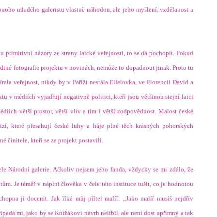
m onoho mladého galeristu vlastně náhodou, ale jeho myšlení, vzdělanost a
 primitivní názory ze strany laické veřejnosti, to se dá pochopit. Pokud
ediné fotografie projektu v novinách, nemůže to dopadnout jinak. Proto tu
la veřejnost, nikdy by v Paříži nestála Eifelovka, ve Florencii David a
 v médiích vyjadřují negativně politici, kteří jsou většinou stejní laici
médiích větší prostor, větší vliv a tím i větší zodpovědnost. Malost české
izí, které přesahují české luhy a háje plné těch krásných pohorských
 činitele, kteří se za projekt postavili.
ele Národní galerie. Ačkoliv nejsem jeho fanda, vždycky se mi zdálo, že
ům. Je téměř v náplni člověka v čele této instituce tušit, co je hodnotou
chopna ji docenit. Jak říká můj přítel malíř: „Jako malíř musíš nejdřív
řipadá mi, jako by se Knížákovi návrh nelíbil, ale není dost upřímný a tak