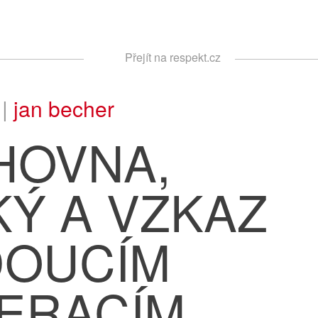
Respekt
Přejít na respekt.cz
Vyhledávání
 |
jan becher
HOVNA,
KÝ A VZKAZ
DOUCÍM
ERACÍM