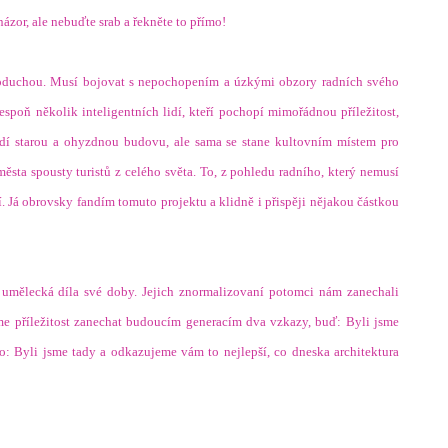
ázor, ale nebuďte srab a řekněte to přímo!
dnoduchou. Musí bojovat s nepochopením a úzkými obzory radních svého
espoň několik inteligentních lidí, kteří pochopí mimořádnou příležitost,
adí starou a ohyzdnou budovu, ale sama se stane kultovním místem pro
ěsta spousty turistů z celého světa. To, z pohledu radního, který nemusí
. Já obrovsky fandím tomuto projektu a klidně i přispěji nějakou částkou
 umělecká díla své doby. Jejich znormalizovaní potomci nám zanechali
 příležitost zanechat budoucím generacím dva vzkazy, buď: Byli jsme
: Byli jsme tady a odkazujeme vám to nejlepší, co dneska architektura