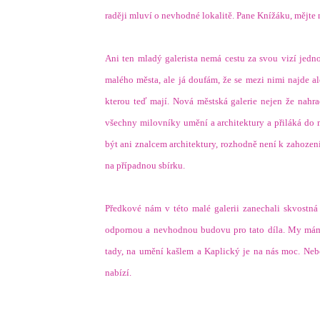
raději mluví o nevhodné lokalitě. Pane Knížáku, mějte n
.
Ani ten mladý galerista nemá cestu za svou vizí je
malého města, ale já doufám, že se mezi nimi najde al
kterou teď mají. Nová městská galerie nejen že nahr
všechny milovníky umění a architektury a přiláká do m
být ani znalcem architektury, rozhodně není k zahození
na případnou sbírku.
.
Předkové nám v této malé galerii zanechali skvostná
odpornou a nevhodnou budovu pro tato díla. My máme
tady, na umění kašlem a Kaplický je na nás moc. Nebo
nabízí.