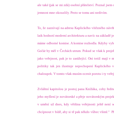
ale také (jak se mi zdá) osobní přátelství. Poznal jse
jemnost mne okouzlily. Proto se tomu ani nedivím.
.
To, že zaznívají na adresu Kaplického vítězného návrhu
laik hodnotí moderní architekturu a navíc na základě j
máme odborné komise. A komise rozhodla. Kdyby vybíra
Gočár by měl v Čechách utrum. Pokud se však k projektu
jako veřejnost, pak je to zarážející. Oni totiž mají v 
politiky tak jen ilustruje nepochopení Kaplického v
chaloupek. V tomto však musím ocenit porotu i ty veřejné
.
Zvláštní kapitolou je postoj pana Knížáka, coby ředit
jeho myšlení je novátorské a přeje novátorským projekt
v umění už dnes, kdy většina veřejnosti ještě není s
chcípnout v bídě, aby si tě pak někdo vůbec všiml.“
P