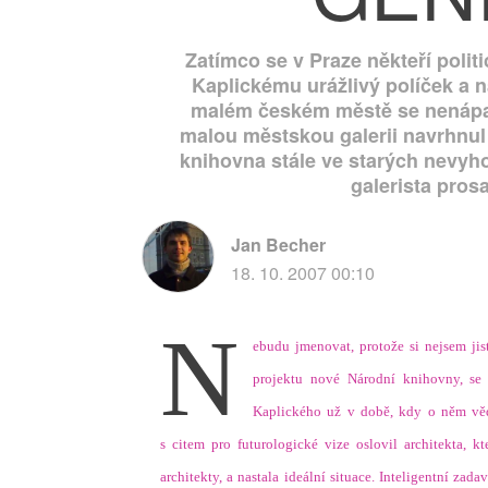
Zatímco se v Praze někteří polit
Kaplickému urážlivý políček a 
malém českém městě se nenápadn
malou městskou galerii navrhnul
knihovna stále ve starých nevyh
galerista pros
Jan Becher
18. 10. 2007 00:10
N
ebudu jmenovat, protože si nejsem ji
projektu nové Národní knihovny, se 
Kaplického už v době, kdy o něm věd
s citem pro futurologické vize oslovil architekta, 
architekty, a nastala ideální situace. Inteligentní zad