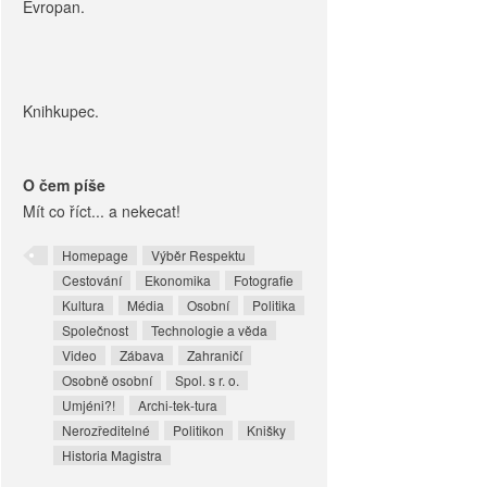
Evropan.
Knihkupec.
O čem píše
Mít co říct... a nekecat!
Homepage
Výběr Respektu
Cestování
Ekonomika
Fotografie
Kultura
Média
Osobní
Politika
Společnost
Technologie a věda
Video
Zábava
Zahraničí
Osobně osobní
Spol. s r. o.
Umjéni?!
Archi-tek-tura
Nerozředitelné
Politikon
Knišky
Historia Magistra