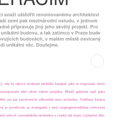
ici snaží uštědřit renomovanému architektovi
naší zemi pak mezinárodní ostudu, v jednom
ě připravuje jiný jeho skvělý projekt. Pro
 unikátní budovu, a tak zatímco v Praze bude
ovujících budovách, v malém městě osvícený
adí unikátní věc. Doufejme.
stý, zda by taková nechutná mediální kampaň, jaká se rozpoutala okolo
nerozpoutala také okolo tohoto projektu. Mladý galerista znal práci
ělo jen pár zasvěcených odborníků mezi architekty. Vzdělaný kurátor
který je považován za avantgardu i mezi nejprogresivnějšími světovými
avatel oslovil vizionářského architekta a vzniká tak nejen výjimečné dílo,