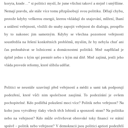
koryta, krade…“ si politici myslí, že jsme všichni takoví a stejně i smýšlíme.
Nemají pravdu, ale stále více tomu přizpůsobují svou politiku. Dělají chybu,
protože kdyby veškerou energii, kterou vkládají do utajování, mlžení, lhaní
a urážení veřejnosti, vložili do snahy zapojit veřejnost do dialogu, prospělo
by to nakonec jim samotným. Kdyby se všechna pozornost veřejnosti
soustředila na řešení konkrétních problémů, myslím, že by nebyla chuť ani
čas prohrabávat se ložnicemi a domácnostmi politiků. Mně například je
úplně jedno s kým spí premiér nebo s kým má dítě. Mně zajímá, jestli jeho
vláda provede reformy, které slíbila udělat.
Politici se neustále uzavírají před veřejností a médii a sami tak podporují
podezření, které vůči nim společnost zaujímá. To podezírání je ovšem
pochopitelné. Kdo podléhá pokušení moci více? Politik nebo veřejnost? Na
koho jsou vytvářeny tlaky všech těch lobistů a sponzorů stran? Na politika
nebo na veřejnost? Kdo může ovlivňovat obrovské toky financí ve státní
správě – politik nebo veřejnost? V demokracii jsou politici apriori podezřelí