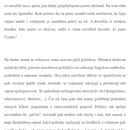
ze zneužití moci, proto jim úřady propůjčujeme pouze dočasně. Na tom však
není nic špatného. Naši politici by se proto neměli tolik rozčilovat, že lupa
zájmu médií i veřejnosti je namířena právě na ně. A dovolím si selskou
doušku: kdo nemá co skrývat, může o všem otevřeně hovořit, že pane
Čunku?
Na druhé straně se veřejnost sama uzavírá před politikou. Přestává sledovat
politické dění, protože uzavřenost politiků u ní vzbuzuje logickou nedůvěru,
podezření a nakonec nezájem. Dva takto uzavřené tábory ve společnosti se
pak vyvíjejí každý jinak, neustále se vzájemně odcizují a přestávají mít
zájem spolupracovat. To způsobuje nefungování obecných věcí (bezpečnost,
zdravotnictví, školství,…). Čas od času pak obě strany podléhají pokušení
rázných řešení, populismu a emocionálních projevů. Politici tak spílají
novinářům do „póvlu“, novináři pak možná vidí duchy i tam, kde nejsou a
mají škodolibou radost, když politiky nachytají na hruškách a veřejnost pak