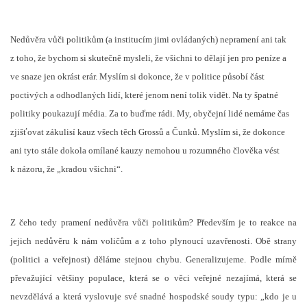
Nedůvěra vůči politikům (a institucím jimi ovládaných) nepramení ani tak
z toho, že bychom si skutečně mysleli, že všichni to dělají jen pro peníze a
ve snaze jen okrást erár. Myslím si dokonce, že v politice působí část
poctivých a odhodlaných lidí, které jenom není tolik vidět. Na ty špatné
politiky poukazují média. Za to buďme rádi. My, obyčejní lidé nemáme čas
zjišťovat zákulisí kauz všech těch Grossů a Čunků. Myslím si, že dokonce
ani tyto stále dokola omílané kauzy nemohou u rozumného člověka vést
k názoru, že „kradou všichni“.
Z čeho tedy pramení nedůvěra vůči politikům? Především je to reakce na
jejich nedůvěru k nám voličům a z toho plynoucí uzavřenosti. Obě strany
(politici a veřejnost) děláme stejnou chybu. Generalizujeme. Podle mírně
převažující většiny populace, která se o věci veřejné nezajímá, která se
nevzdělává a která vyslovuje své snadné hospodské soudy typu: „kdo je u