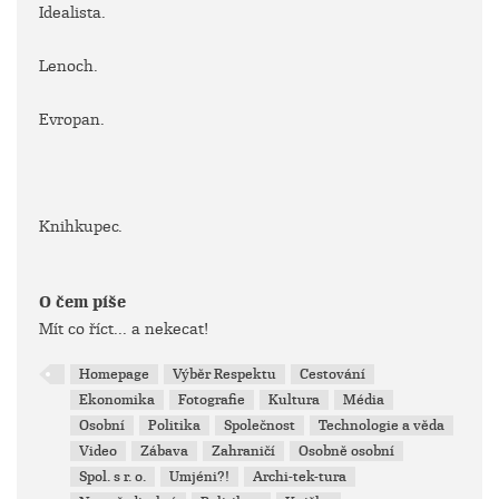
Idealista.
Lenoch.
Evropan.
Knihkupec.
O čem píše
Mít co říct... a nekecat!
Homepage
Výběr Respektu
Cestování
Ekonomika
Fotografie
Kultura
Média
Osobní
Politika
Společnost
Technologie a věda
Video
Zábava
Zahraničí
Osobně osobní
Spol. s r. o.
Umjéni?!
Archi-tek-tura