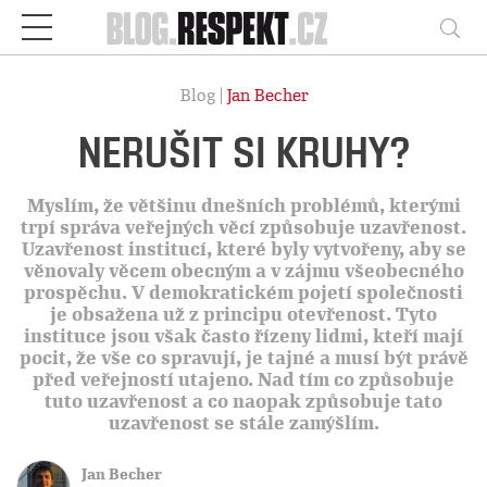
Respekt
Vy
Blog |
Jan Becher
NERUŠIT SI KRUHY?
Myslím, že většinu dnešních problémů, kterými
trpí správa veřejných věcí způsobuje uzavřenost.
Uzavřenost institucí, které byly vytvořeny, aby se
věnovaly věcem obecným a v zájmu všeobecného
prospěchu. V demokratickém pojetí společnosti
je obsažena už z principu otevřenost. Tyto
instituce jsou však často řízeny lidmi, kteří mají
pocit, že vše co spravují, je tajné a musí být právě
před veřejností utajeno. Nad tím co způsobuje
tuto uzavřenost a co naopak způsobuje tato
uzavřenost se stále zamýšlím.
Jan Becher