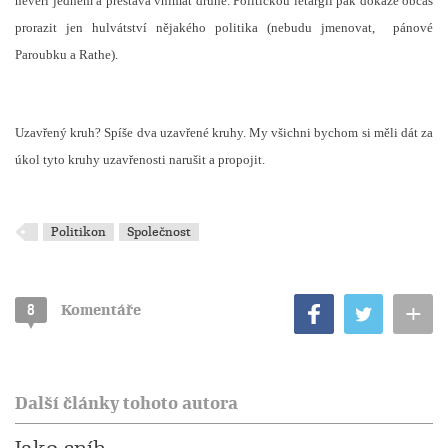
nevěří jedněm a přestává vnímat druhé. Politickou letargii pak dokáže občas
prorazit jen hulvátství nějakého politika (nebudu jmenovat,
pánové
Paroubku a Rathe).
Uzavřený kruh? Spíše dva uzavřené kruhy. My všichni bychom si měli dát za
úkol tyto kruhy uzavřenosti narušit a propojit.
Politikon
Společnost
+
8
Komentáře
Další články tohoto autora