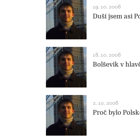
19. 10. 2008
Duší jsem asi P
18. 10. 2008
Bolševik v hlav
2. 10. 2008
Proč bylo Polsk