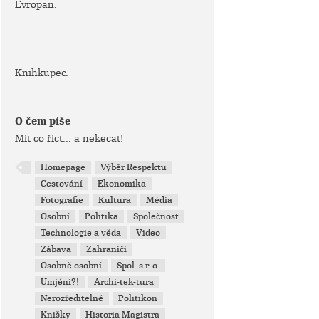
Evropan.
Knihkupec.
O čem píše
Mít co říct... a nekecat!
Homepage
Výběr Respektu
Cestování
Ekonomika
Fotografie
Kultura
Média
Osobní
Politika
Společnost
Technologie a věda
Video
Zábava
Zahraničí
Osobně osobní
Spol. s r. o.
Umjéni?!
Archi-tek-tura
Nerozředitelné
Politikon
Knišky
Historia Magistra