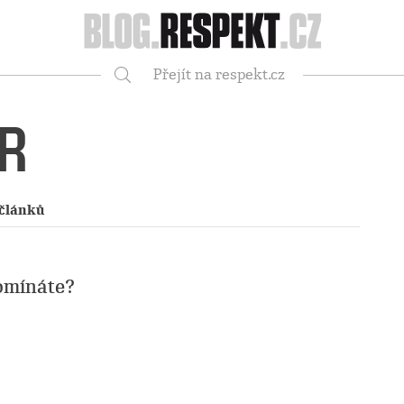
Respekt
Přejít na respekt.cz
Vyhledávání
R
 článků
omínáte?