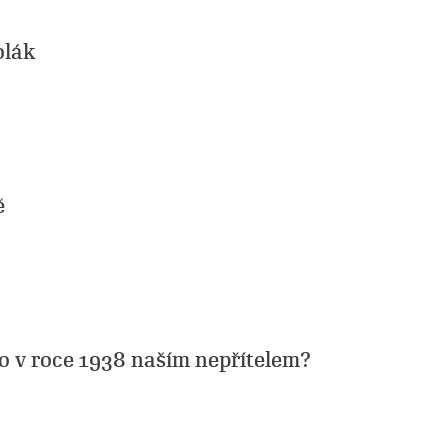
olák
ě
o v roce 1938 naším nepřítelem?