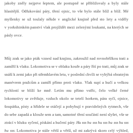
jakoby zněly nejprve šeptem, ale postupně se přibližovaly a byly stále
hlasitější. Odfukování páry, tření ojnic, to vše bylo stále blíž a blíž. Mé
myšlenky se už toulaly někde v anglické krajině před sto lety a viděly
v yorkshirském panství vlak projíždět mezi zelenými loukami, na kterých se
pásly ovce.
Můj zrak se jako pták vznesl nad krajinu, zakroužil nad rovnoběžkou trati a
zamířil k vlaku. Lokomotiva se v oblaku kouře a páry řítí po trati, můj zrak se
snáší k zemi jako při střemhlavém letu, v poslední chvíli se vyhýbá obratným
manévrem pražcům a zamíří přímo proti vlaku. Vlak supí a hučí a velkou
rychlostí se blíží ke mně. Letím mu přímo vstříc, čelo velké černé
lokomotivy se zvětšuje, vzduch okolo se tetelí horkem, pára syčí, ojnice,
šoupátka, písty a hřídele se otáčejí a pohybují v pravidelných rytmech, vše
do sebe zapadá a klouže sem a tam, samotné tření součástí není slyšet, vše se
ztrácí v hluku syčení, pískání a hučení páry.
Hu sss hu sss hu sss hu sss hu sss
hu sss
. Lokomotiva je stále větší a větší, už mi zakrývá skoro celý výhled,