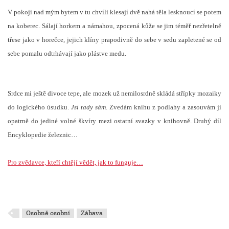
V pokoji nad mým bytem v tu chvíli klesají dvě nahá těla lesknoucí se potem
na koberec. Sálají horkem a námahou, zpocená kůže se jim téměř nezřetelně
třese jako v horečce, jejich klíny prapodivně do sebe v sedu zapletené se od
sebe pomalu odtrhávají jako plástve medu.
Srdce mi ještě divoce tepe, ale mozek už nemilosrdně skládá střípky mozaiky
do logického úsudku.
Jsi tady sám
. Zvedám knihu z podlahy a zasouvám ji
opatrně do jediné volné škvíry mezi ostatní svazky v knihovně. Druhý díl
Encyklopedie železnic…
Pro zvědavce, kteří chtějí vědět, jak to funguje…
Osobně osobní
Zábava