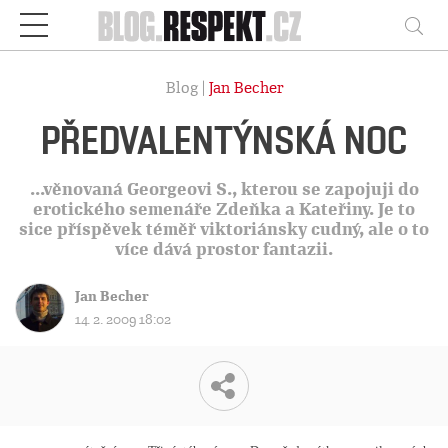
Respekt
Vy
Blog |
Jan Becher
PŘEDVALENTÝNSKÁ NOC
...věnovaná Georgeovi S., kterou se zapojuji do
erotického semenáře Zdeňka a Kateřiny. Je to
sice příspěvek téměř viktoriánsky cudný, ale o to
více dává prostor fantazii.
Jan Becher
14. 2. 2009 18:02