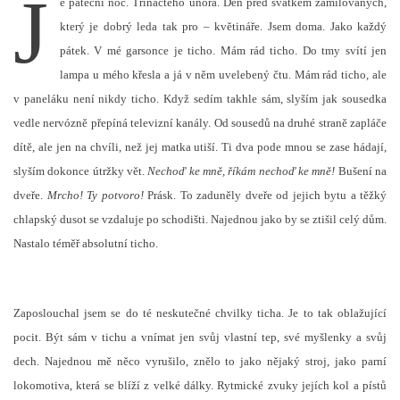
J
e páteční noc. Třináctého února. Den před svátkem zamilovaných,
který je dobrý leda tak pro – květináře. Jsem doma. Jako každý
pátek. V mé garsonce je ticho. Mám rád ticho. Do tmy svítí jen
lampa u mého křesla a já v něm uvelebený čtu. Mám rád ticho, ale
v paneláku není nikdy ticho. Když sedím takhle sám, slyším jak sousedka
vedle nervózně přepíná televizní kanály. Od sousedů na druhé straně zapláče
dítě, ale jen na chvíli, než jej matka utiší. Ti dva pode mnou se zase hádají,
slyším dokonce útržky vět.
Nechoď ke mně, říkám nechoď ke mně!
Bušení na
dveře.
Mrcho! Ty potvoro!
Prásk. To zaduněly dveře od jejich bytu a těžký
chlapský dusot se vzdaluje po schodišti. Najednou jako by se ztišil celý dům.
Nastalo téměř absolutní ticho.
Zaposlouchal jsem se do té neskutečné chvilky ticha. Je to tak oblažující
pocit. Být sám v tichu a vnímat jen svůj vlastní tep, své myšlenky a svůj
dech. Najednou mě něco vyrušilo, znělo to jako nějaký stroj, jako parní
lokomotiva, která se blíží z velké dálky. Rytmické zvuky jejích kol a pístů