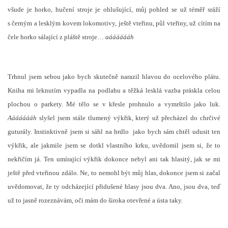
všude je horko, hučení stroje je ohlušující, můj pohled se už téměř sráží
s černým a lesklým kovem lokomotivy, ještě vteřinu, půl vteřiny, už cítím na
čele horko sálající z pláště stroje…
aááááááh
Trhnul jsem sebou jako bych skutečně narazil hlavou do ocelového plátu.
Kniha mi leknutím vypadla na podlahu a těžká lesklá vazba práskla celou
plochou o parkety. Mé tělo se v křesle prohnulo a vymrštilo jako luk.
Aááááááh
slyšel jsem stále tlumený výkřik, který už přecházel do chrčivé
guturály. Instinktivně jsem si sáhl na hrdlo
jako bych sám chtěl udusit ten
výkřik, ale jakmile jsem se dotkl vlastního krku, uvědomil jsem si, že to
nekřičím já. Ten umírající výkřik dokonce nebyl ani tak hlasitý, jak se mi
ještě před vteřinou zdálo. Ne, to nemohl být můj hlas, dokonce jsem si začal
uvědomovat, že ty odcházející přidušené hlasy jsou dva. Ano, jsou dva, teď
už to jasně rozeznávám, oči mám do široka otevřené a ústa taky.