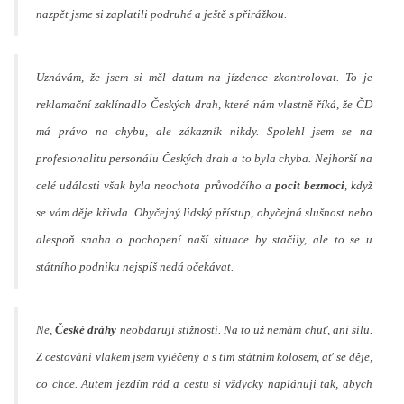
nazpět jsme si zaplatili podruhé a ještě s přirážkou.
Uznávám, že jsem si měl datum na jízdence zkontrolovat. To je
reklamační zaklínadlo Českých drah, které nám vlastně říká, že ČD
má právo na chybu, ale zákazník nikdy. Spolehl jsem se na
profesionalitu personálu Českých drah a to byla chyba. Nejhorší na
celé události však byla neochota průvodčího a
pocit bezmoci
, když
se vám děje křivda. Obyčejný lidský přístup, obyčejná slušnost nebo
alespoň snaha o pochopení naší situace by stačily, ale to se u
státního podniku nejspíš nedá očekávat.
Ne,
České dráhy
neobdaruji stížností. Na to už nemám chuť, ani sílu.
Z cestování vlakem jsem vyléčený a s tím státním kolosem, ať se děje,
co chce. Autem jezdím rád a cestu si vždycky naplánuji tak, abych