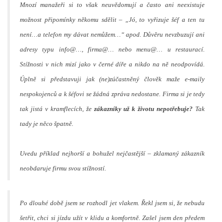
Mnozí manažeři si to však neuvědomují a často ani neexistuje
možnost připomínky někomu sdělit – „Jó, to vyřizuje šéf a ten tu
není…a telefon my dávat nemůžem…“ apod. Důvěru nevzbuzují ani
adresy typu info@…, firma@… nebo menu@… u restaurací.
Stížnosti v nich mizí jako v černé díře a nikdo na ně neodpovídá.
Úplně si představuji jak (ne)zúčastněný člověk maže e-maily
nespokojenců a k šéfovi se žádná zpráva nedostane. Firma si je tedy
tak jistá v kramflecích, že
zákazníky už k životu nepotřebuje?
Tak
tady je něco špatně.
Uvedu příklad nejhorší a bohužel nejčastější – zklamaný zákazník
neobdaruje firmu svou stížností.
Po dlouhé době jsem se rozhodl jet vlakem. Řekl jsem si, že nebudu
šetřit, chci si jízdu užít v klidu a komfortně. Zašel jsem den předem