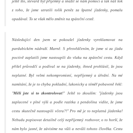
ještě šlo, stevard byl příjemný a snažil se nám pomoci a tak náš šok
z toho, že jsme utratili tolik peněz za špatné jízdenky, pomalu
opadával. To se však mělo změnit na zpáteční cestě.
Následující den jsem se pokoušel jízdenky vyreklamovat na
pardubickém nádraží. Marně. S přesvědčením, že jsme si za jízdu
poctivě zaplatili jsme nastoupili do vlaku na zpáteční cestu. Když
přišel průvodčí a podíval se na jízdenky, ihned prohlásil, že jsou
neplatné. Byl velmi nekompromisní, nepříjemný a úřední. Na mé
namítání, že je to chyba pokladní, lakonicky a téměř pobaveně řekl:
"
Měli jste si to zkontrolovat
!" Ještě to zkouším: "jízdenky jsou
zaplacené v plné výši a podle razítka z pendolína vidíte, že jsme
cestu skutečně nastoupili včera?!" Pro mě je to neplatná jízdenka!
Nebudu popisovat detailně celý nepříjemný rozhovor, o to horší, že
nám bylo jasné, že závisíme na vůli a nevůli tohoto člověka. Cestu