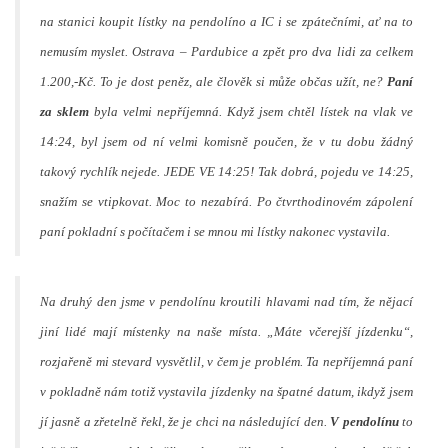
na stanici koupit lístky na pendolíno a IC i se zpátečními, ať na to
nemusím myslet. Ostrava – Pardubice a zpět pro dva lidi za celkem
1.200,-Kč. To je dost peněz, ale člověk si může občas užít, ne?
Paní
za sklem
byla velmi nepříjemná. Když jsem chtěl lístek na vlak ve
14:24, byl jsem od ní velmi komisně poučen, že v tu dobu žádný
takový rychlík nejede. JEDE VE 14:25! Tak dobrá, pojedu ve 14:25,
snažím se vtipkovat. Moc to nezabírá. Po čtvrthodinovém zápolení
paní pokladní s počítačem i se mnou mi lístky nakonec vystavila.
Na druhý den jsme v pendolínu kroutili hlavami nad tím, že nějací
jiní lidé mají místenky na naše místa. „Máte včerejší jízdenku“,
rozjařeně mi stevard vysvětlil, v čem je problém. Ta nepříjemná paní
v pokladně nám totiž vystavila jízdenky na špatné datum, ikdyž jsem
jí jasně a zřetelně řekl, že je chci na následující den.
V pendolínu
to