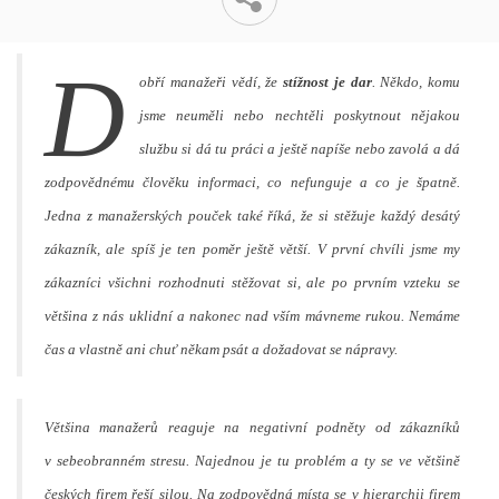
D
obří manažeři vědí, že
stížnost je dar
. Někdo, komu
jsme neuměli nebo nechtěli poskytnout nějakou
službu si dá tu práci a ještě napíše nebo zavolá a dá
zodpovědnému člověku informaci, co nefunguje a co je špatně.
Jedna z manažerských pouček také říká, že si stěžuje každý desátý
zákazník, ale spíš je ten poměr ještě větší. V první chvíli jsme my
zákazníci všichni rozhodnuti stěžovat si, ale po prvním vzteku se
většina z nás uklidní a nakonec nad vším mávneme rukou. Nemáme
čas a vlastně ani chuť někam psát a dožadovat se nápravy.
Většina manažerů reaguje na negativní podněty od zákazníků
v sebeobranném stresu. Najednou je tu problém a ty se ve většině
českých firem řeší silou. Na zodpovědná místa se v hierarchii firem