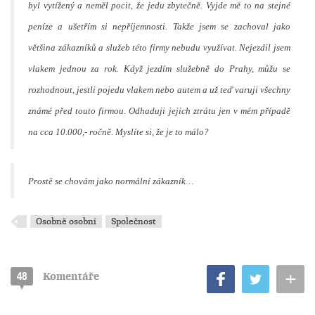
byl vytížený a neměl pocit, že jedu zbytečně. Vyjde mě to na stejné
peníze a ušetřím si nepříjemnosti. Takže jsem se zachoval jako
většina zákazníků a služeb této firmy nebudu využívat. Nejezdil jsem
vlakem jednou za rok. Když jezdím služebně do Prahy, můžu se
rozhodnout, jestli pojedu vlakem nebo autem a už teď varuji všechny
známé před touto firmou. Odhaduji jejich ztrátu jen v mém případě
na cca 10.000,- ročně. Myslíte si, že je to málo?
Prostě se chovám jako normální zákazník…
Osobně osobní
Společnost
+
48
Komentáře