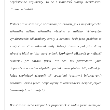
neprůstřelné argumenty. To se z manažerů stávají nemilosrdní
ďáblovi advokáti.
P
řitom právě stížnost je ohromnou příležitostí, jak z nespokojeného
zákazníka udělat zákazníka věrného a stálého. Velkorysým
vynahrazením zákazníkovy ztráty a ochotou řešit jeho problém se
z něj často stává zákazník stálý. Takový zákazník pak již z dálky
zdraví a hlásí se jako starý známý.
Spokojený zákazník
je nejlepší
reklamou pro každou firmu. Nic není tak přesvědčivé, jako
doporučení a chvála nějakého podniku mezi přáteli. Můj odhad je:
jeden spokojený zákazník=tři spokojení (pozitivně informovaní)
zákazníci. Avšak jeden nespokojený zákazník=deset nespokojených
(varovaných, odrazených).
Bez stížností nebo říkejme bez připomínek se žádná firma neobejde.