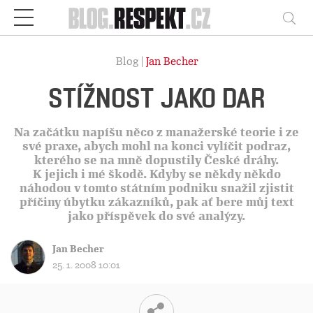
Respekt
Vy
Blog |
Jan Becher
STÍŽNOST JAKO DAR
Na začátku napíšu něco z manažerské teorie i ze
své praxe, abych mohl na konci vylíčit podraz,
kterého se na mně dopustily České dráhy.
K jejich i mé škodě. Kdyby se někdy někdo
náhodou v tomto státním podniku snažil zjistit
příčiny úbytku zákazníků, pak ať bere můj text
jako příspěvek do své analýzy.
Jan Becher
25. 1. 2008 10:01