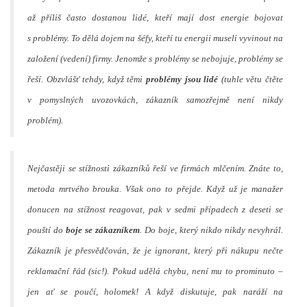
až příliš často dostanou lidé, kteří mají dost energie bojovat
s problémy. To dělá dojem na šéfy, kteří tu energii museli vyvinout na
založení (vedení) firmy. Jenomže s problémy se nebojuje, problémy se
řeší. Obzvlášť tehdy, když těmi
problémy jsou lidé
(tuhle větu čtěte
v pomyslných uvozovkách, zákazník samozřejmě není nikdy
problém).
Nejčastěji se stížnosti zákazníků řeší ve firmách mlčením. Znáte to,
metoda mrtvého brouka. Však ono to přejde. Když už je manažer
donucen na stížnost reagovat, pak v sedmi případech z deseti se
pouští do
boje se zákazníkem
. Do boje, který nikdo nikdy nevyhrál.
Zákazník je přesvědčován, že je ignorant, který při nákupu nečte
reklamační řád (sic!). Pokud udělá chybu, není mu to prominuto –
jen ať se poučí, holomek! A když diskutuje, pak naráží na